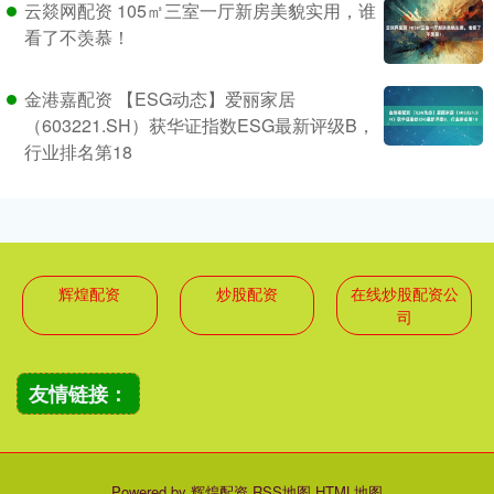
云燚网配资 105㎡三室一厅新房美貌实用，谁
看了不羡慕！
金港嘉配资 【ESG动态】爱丽家居
（603221.SH）获华证指数ESG最新评级B，
行业排名第18
辉煌配资
炒股配资
在线炒股配资公
司
友情链接：
Powered by
辉煌配资
RSS地图
HTML地图