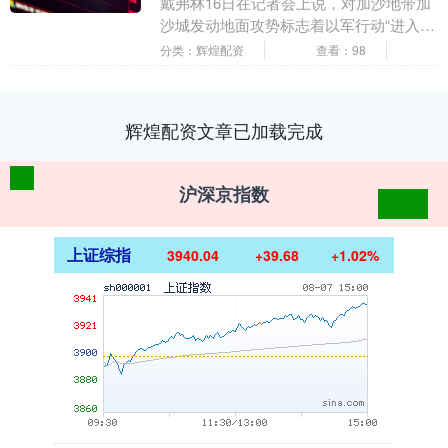
戴弗林16日在记者会上说，对加沙地带加
沙城发动地面攻势标志着以军行动“进入新
阶段”，预计地面攻势可能持续数月。 戴
分类：辉煌配资
查看：98
弗林说，....
辉煌配资文章已加载完成
沪深京指数
上证综指
3940.04
+39.68
+1.02%