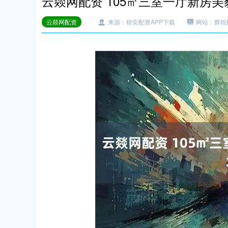
云燚网配资 105㎡三室一厅新房
云燚网配资
来源：锴安配资APP下载
网站：辉煌