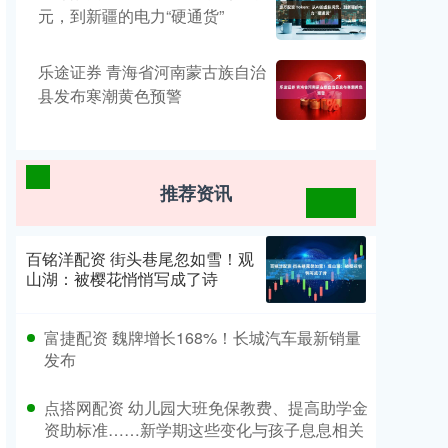
元，到新疆的电力“硬通货”
乐途证券 青海省河南蒙古族自治
县发布寒潮黄色预警
推荐资讯
百铭洋配资 街头巷尾忽如雪！观
山湖：被樱花悄悄写成了诗
富捷配资 魏牌增长168%！长城汽车最新销量
发布
点搭网配资 幼儿园大班免保教费、提高助学金
资助标准……新学期这些变化与孩子息息相关