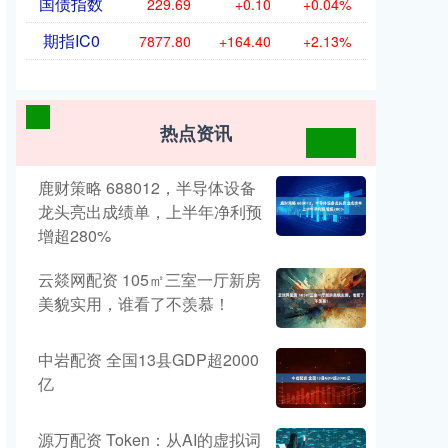
国债指数
229.69
+0.10
+0.04%
期指IC0
7877.80
+164.40
+2.13%
热点资讯
鹿财策略 688012，半导体设备
龙头亮出成绩单，上半年净利预
增超280%
云燚网配资 105㎡三室一厅新房
美貌实用，谁看了不羡慕！
中岩配资 全国13县GDP超2000
亿
源万配资 Token：从AI的虚拟词