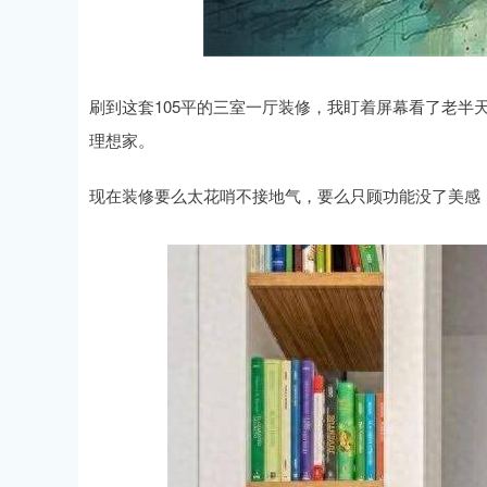
刷到这套105平的三室一厅装修，我盯着屏幕看了老半天
理想家。
现在装修要么太花哨不接地气，要么只顾功能没了美感