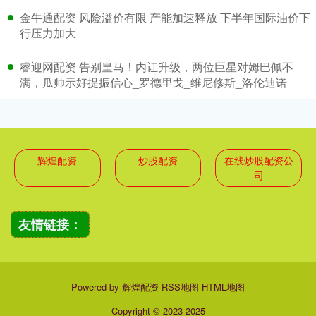
金牛通配资 风险溢价有限 产能加速释放 下半年国际油价下
行压力加大
睿迎网配资 告别皇马！内讧升级，两位巨星对姆巴佩不
满，瓜帅示好提振信心_罗德里戈_维尼修斯_洛伦迪诺
辉煌配资
炒股配资
在线炒股配资公
司
友情链接：
Powered by
辉煌配资
RSS地图
HTML地图
Copyright
© 2023-2025