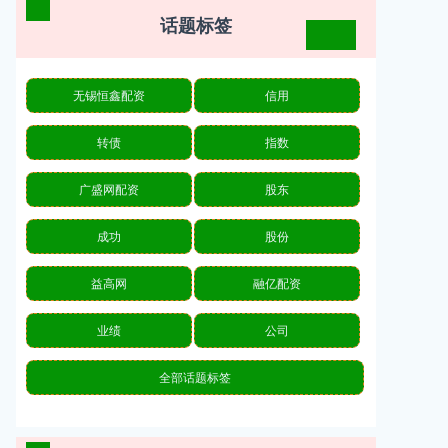
话题标签
无锡恒鑫配资
信用
转债
指数
广盛网配资
股东
成功
股份
益高网
融亿配资
业绩
公司
全部话题标签