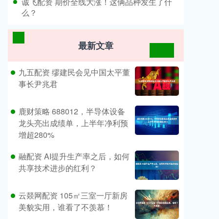
​诚飞配资 期价全线大涨！这俩品种发生了什
么？
最新文章
九五配资 缪建民会见中国太平董
事长尹兆君
鹿财策略 688012，半导体设备
龙头亮出成绩单，上半年净利预
增超280%
融配资 AI提升生产率之后，如何
共享技术进步的红利？
云燚网配资 105㎡三室一厅新房
美貌实用，谁看了不羡慕！