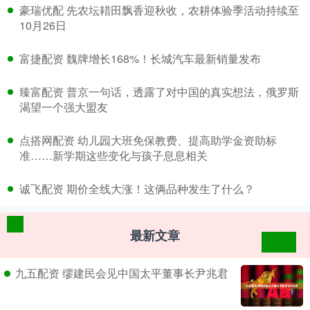
​豪瑞优配 先农坛耤田飘香迎秋收，农耕体验季活动持续至
10月26日
​富捷配资 魏牌增长168%！长城汽车最新销量发布
​臻富配资 普京一句话，透露了对中国的真实想法，俄罗斯
渴望一个强大盟友
​点搭网配资 幼儿园大班免保教费、提高助学金资助标
准……新学期这些变化与孩子息息相关
​诚飞配资 期价全线大涨！这俩品种发生了什么？
最新文章
九五配资 缪建民会见中国太平董事长尹兆君