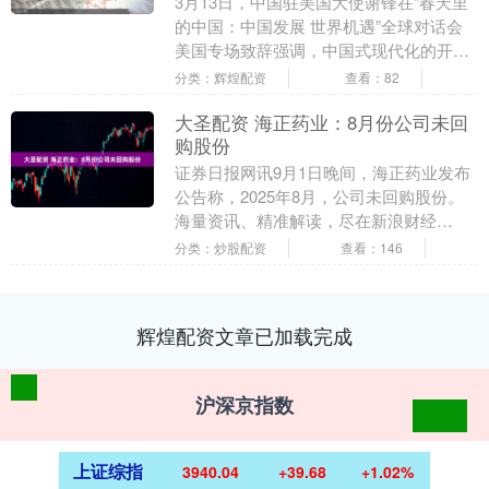
3月13日，中国驻美国大使谢锋在“春天里
的中国：中国发展 世界机遇”全球对话会
美国专场致辞强调，中国式现代化的开放
标识更为鲜明，与各国共享广阔发展机
分类：辉煌配资
查看：82
遇。 谢锋说....
大圣配资 海正药业：8月份公司未回
购股份
证券日报网讯9月1日晚间，海正药业发布
公告称，2025年8月，公司未回购股份。
海量资讯、精准解读，尽在新浪财经
APP....
分类：炒股配资
查看：146
辉煌配资文章已加载完成
沪深京指数
上证综指
3940.04
+39.68
+1.02%