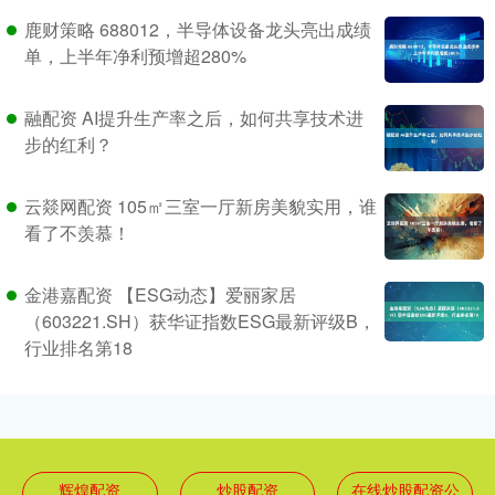
鹿财策略 688012，半导体设备龙头亮出成绩
单，上半年净利预增超280%
融配资 AI提升生产率之后，如何共享技术进
步的红利？
云燚网配资 105㎡三室一厅新房美貌实用，谁
看了不羡慕！
金港嘉配资 【ESG动态】爱丽家居
（603221.SH）获华证指数ESG最新评级B，
行业排名第18
辉煌配资
炒股配资
在线炒股配资公