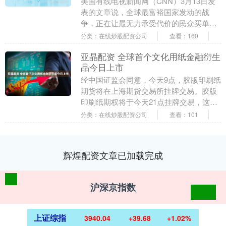
美国有线电视新闻网（CNN）3月13日发
表的文章说，全球最富裕国家发动的战
争，正在让最无力承受代价的民众买单。
r r r 文章说，美国与以色列联合对伊朗发
分类：在线炒股配资公司
查看：160
动的....
亚晶配资 全球首个文化用纸金融衍生
品今日上市
经中国证监会同意，今天9点，胶版印刷纸
期货将在上海期货交易所挂牌交易。胶版
印刷纸期权将于今天21点挂牌交易，这是
全球首个正式上市的文化用纸期货、期
分类：在线炒股配资公司
查看：101
权。....
辉煌配资文章已加载完成
沪深京指数
上证综指
3940.04
+39.68
+1.02%