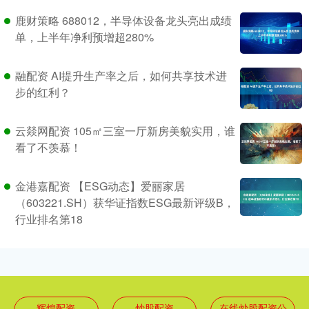
鹿财策略 688012，半导体设备龙头亮出成绩
单，上半年净利预增超280%
融配资 AI提升生产率之后，如何共享技术进
步的红利？
云燚网配资 105㎡三室一厅新房美貌实用，谁
看了不羡慕！
金港嘉配资 【ESG动态】爱丽家居
（603221.SH）获华证指数ESG最新评级B，
行业排名第18
辉煌配资
炒股配资
在线炒股配资公