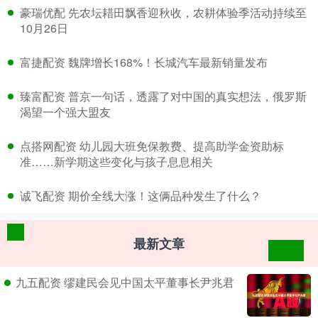
​豪瑞优配 先农坛耤田飘香迎秋收，农耕体验季活动持续至
10月26日
​富捷配资 魏牌增长168%！长城汽车最新销量发布
​臻富配资 普京一句话，透露了对中国的真实想法，俄罗斯
渴望一个强大盟友
​点搭网配资 幼儿园大班免保教费、提高助学金资助标
准……新学期这些变化与孩子息息相关
​诚飞配资 期价全线大涨！这俩品种发生了什么？
最新文章
九五配资 缪建民会见中国太平董事长尹兆君