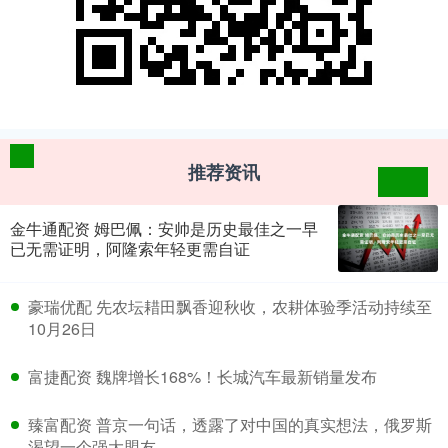
推荐资讯
金牛通配资 姆巴佩：安帅是历史最佳之一早
已无需证明，阿隆索年轻更需自证
​豪瑞优配 先农坛耤田飘香迎秋收，农耕体验季活动持续至
10月26日
​富捷配资 魏牌增长168%！长城汽车最新销量发布
​臻富配资 普京一句话，透露了对中国的真实想法，俄罗斯
渴望一个强大盟友