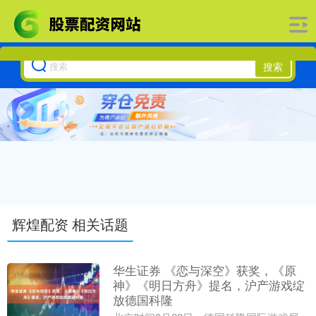
搜索
辉煌配资 相关话题
华生证券 《恋与深空》获奖，《原
神》《明日方舟》提名，沪产游戏绽
放德国科隆