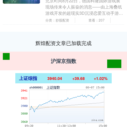
北京时间8月22日，德国科隆国际游戏展
现场传来令人振奋的消息——由上海叠纸
游戏开发的超现实3D沉浸恋爱互动手游
《恋与深空》斩获“最佳移动游戏奖”，同
分类：炒股配资
查看：207
时成为历史上....
辉煌配资文章已加载完成
沪深京指数
上证综指
3940.04
+39.68
+1.02%