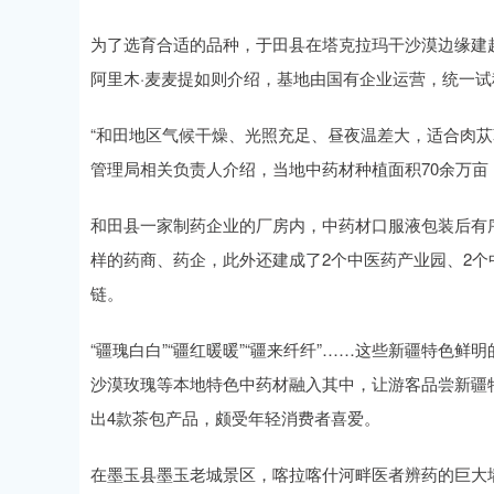
为了选育合适的品种，于田县在塔克拉玛干沙漠边缘建
阿里木·麦麦提如则介绍，基地由国有企业运营，统一
“和田地区气候干燥、光照充足、昼夜温差大，适合肉苁
管理局相关负责人介绍，当地中药材种植面积70余万亩
和田县一家制药企业的厂房内，中药材口服液包装后有序
样的药商、药企，此外还建成了2个中医药产业园、2个
链。
“疆瑰白白”“疆红暖暖”“疆来纤纤”……这些新疆特色
沙漠玫瑰等本地特色中药材融入其中，让游客品尝新疆特
出4款茶包产品，颇受年轻消费者喜爱。
在墨玉县墨玉老城景区，喀拉喀什河畔医者辨药的巨大