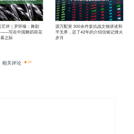
民艺评｜罗怀臻：舞剧
源万配资 300余件套抗战文物讲述和
荣——写在中国舞蹈荷花
平无界，迟了42年的介绍信铭记烽火
闭幕之际
岁月
相关评论