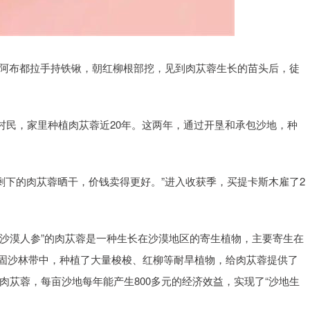
·阿布都拉手持铁锹，朝红柳根部挖，见到肉苁蓉生长的苗头后，徒
村民，家里种植肉苁蓉近20年。这两年，通过开垦和承包沙地，种
把剩下的肉苁蓉晒干，价钱卖得更好。”进入收获季，买提卡斯木雇了2
沙漠人参”的肉苁蓉是一种生长在沙漠地区的寄生植物，主要寄生在
风固沙林带中，种植了大量梭梭、红柳等耐旱植物，给肉苁蓉提供了
肉苁蓉，每亩沙地每年能产生800多元的经济效益，实现了“沙地生