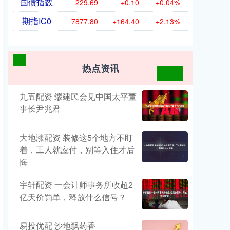
国债指数
229.69
+0.10
+0.04%
期指IC0
7877.80
+164.40
+2.13%
热点资讯
九五配资 缪建民会见中国太平董
事长尹兆君
大地涨配资 装修这5个地方不盯
着，工人就应付，别等入住才后
悔
宇轩配资 一会计师事务所收超2
亿天价罚单，释放什么信号？
易投优配 沙地飘药香