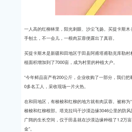
一人高的红柳林里，阳光刺眼、沙尘飞扬。买提卡斯木
手刨土，不一会儿，一根肉苁蓉便露出了真容。
买提卡斯木是新疆和田地区于田县阿甫塔甫勒克库勒村
植面积增加到了7000亩，成为村里的种植大户。
“今年鲜品亩产有200公斤，企业收购了一部分，我们
0多名工人，采收现场一片火热。
在和田地区，有梭梭和红柳的地方就有肉苁蓉。被称为“
梭梭和红柳根部。塔克拉玛干沙漠边缘3046公里的防
广阔的生长空间，仅于田县就在沙漠边缘种植了1.2万亩
金”。