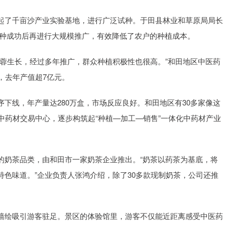
起了千亩沙产业实验基地，进行广泛试种。于田县林业和草原局局长
试种成功后再进行大规模推广，有效降低了农户的种植成本。
蓉生长，经过多年推广，群众种植积极性也很高。”和田地区中医药
，去年产值超7亿元。
下线，年产量达280万盒，市场反应良好。和田地区有30多家像这
中药材交易中心，逐步构筑起“种植—加工—销售”一体化中药材产业
鲜明的奶茶品类，由和田市一家奶茶企业推出。“奶茶以药茶为基底，将
色味道。”企业负责人张鸿介绍，除了30多款现制奶茶，公司还推
墙绘吸引游客驻足。景区的体验馆里，游客不仅能近距离感受中医药