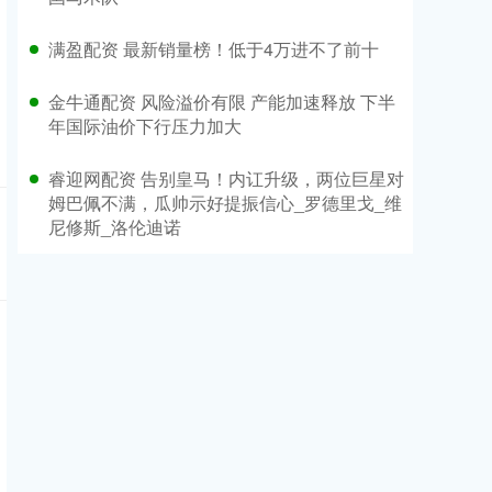
满盈配资 最新销量榜！低于4万进不了前十
金牛通配资 风险溢价有限 产能加速释放 下半
年国际油价下行压力加大
睿迎网配资 告别皇马！内讧升级，两位巨星对
姆巴佩不满，瓜帅示好提振信心_罗德里戈_维
尼修斯_洛伦迪诺