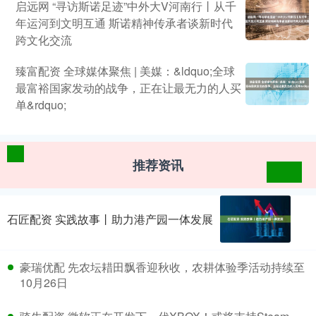
启远网 “寻访斯诺足迹”中外大V河南行丨从千
年运河到文明互通 斯诺精神传承者谈新时代
跨文化交流
臻富配资 全球媒体聚焦 | 美媒：&ldquo;全球
最富裕国家发动的战争，正在让最无力的人买
单&rdquo;
推荐资讯
石匠配资 实践故事丨助力港产园一体发展
豪瑞优配 先农坛耤田飘香迎秋收，农耕体验季活动持续至
10月26日