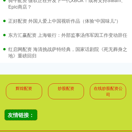
骑牛配资 微软正在开发下一代XBOX！或将支持Steam、
Epic商店？
正好配资 外国人爱上中国视听作品（体验“中国味儿”）
东方汇赢配资 上海银行：外部监事汤伟军因工作变动辞任
红启网配资 海清挑战萨特经典，国家话剧院《死无葬身之
地》重磅回归
辉煌配资
炒股配资
在线炒股配资公
司
友情链接：